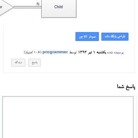
طراحی پایگاه داده
نمودار er چن
پرسیده شده
یکشنبه ۱ تیر ۱۳۹۳
توسط
programmer
(
106
امتیاز)
پاسخ شما