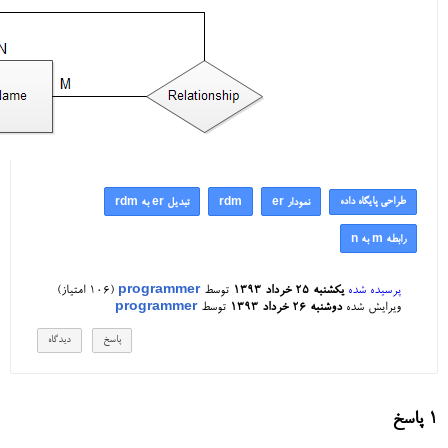
طراحی پایگاه داده
نمودار er
rdm
تبدیل er به rdm
رابطه m به n
پرسیده شده
یکشنبه ۲۵ خرداد ۱۳۹۳
توسط
programmer
(
106
امتیاز)
ویرایش شده
دوشنبه ۲۶ خرداد ۱۳۹۳
توسط
programmer
1
پاسخ