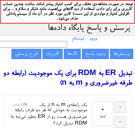
توجه: در صورت مشاهده‌ی تخلف برای کسب امتیاز بیشتر (مانند ساخت چندین حساب
کاربری برای رای دادن، استفاده از دیدگاه‌های بی‌اهمیت مانند تشکر و سلام و ... برای
افزایش امتیاز و مواردی از این دست) کاربر مورد نظر در آن ماه از سیستم پاداش
حذف می‌شود.
پرسش و پاسخ پایگاه داده‌ها
ورود
ثبت‌نام
پرسش‌ها
بدون پاسخ
تگ‌ها
کاربران
طرح پرسش
تبدیل ER به RDM برای یک موجودیت (رابطه دو
طرفه غیرضروری و m به n)
یک رابطه‌ی m به n از یک
1.4k
نمایش
0
موجودیت به خودش که هر دو طرف رابطه
غیرضروری هست رو از ER چطور می‌شه به
امتیاز
RDM تبدیل کرد؟