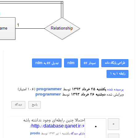
طراحی پایگاه داده
نمودار er
rdm
تبدیل er به rdm
رابطه 1 به 1
پرسیده شده
یکشنبه ۲۵ خرداد ۱۳۹۳
توسط
programmer
(
106
امتیاز)
ویرایش شده
دوشنبه ۲۶ خرداد ۱۳۹۳
توسط
programmer
احتمالا چنین رابطه‌ای وجود نداشته باشه
0
http://database.qanet.ir/6/
دارای دیدگاه
یکشنبه ۱ تیر ۱۳۹۳
توسط
prodo