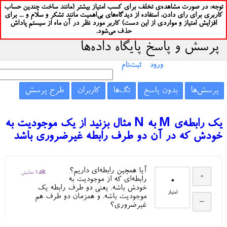
توجه: در صورت مشاهده‌ی تخلف برای کسب امتیاز بیشتر (مانند ساخت چندین حساب
کاربری برای رای دادن، استفاده از دیدگاه‌های بی‌اهمیت مانند تشکر و سلام و ... برای
افزایش امتیاز و مواردی از این دست) کاربر مورد نظر در آن ماه از سیستم پاداش
حذف می‌شود.
پرسش و پاسخ پایگاه داده‌ها
ورود
ثبت‌نام
پرسش‌ها
بدون پاسخ
تگ‌ها
کاربران
طرح پرسش
یک رابطه‌ی M به N مثال بزنید از یک موجودیت به
خودش که در آن دو طرف رابطه غیرضروری باشد
آیا همچین رابطه‌ای داریم؟
1.5k
نمایش
0
رابطه‌ای که از موجودیت به
خودش باشه. یعنی دو طرف رابطه یک
امتیاز
موجودیت باشه. و همزمان دو طرف هم
غیرضروری؟